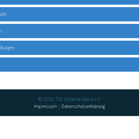
suhl
n
allungen
© 2026, TSV Ulstertal Geisa e.V.
Impressum
|
Datenschutzerklärung